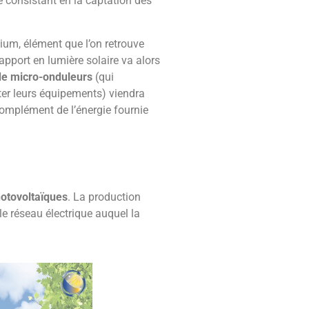
ue consistant en la captation des
ium, élément que l’on retrouve
’apport en lumière solaire va alors
de micro-onduleurs
(qui
nter leurs équipements) viendra
complément de l’énergie fournie
hotovoltaïques
. La production
e réseau électrique auquel la