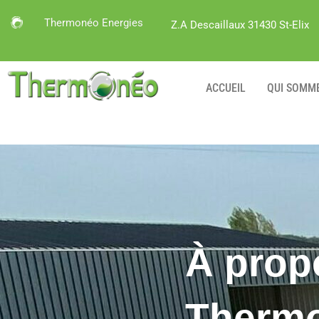
Thermonéo Energies
Z.A Descaillaux 31430 St-Elix
ACCUEIL
QUI SOMM
À prop
Thermo