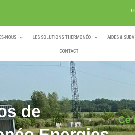
0
ES-NOUS
LES SOLUTIONS THERMONÉO
AIDES & SUB
CONTACT
os de
Ce 
néo Energies