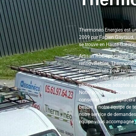
Thermonéo Energies est un
2009 par Fabien Gayraud, s
se trouve en Haute-Garonne
Artisan RGE spécialiste de
renouvelables, Thermonéo 
personnalisés pour l’insta
en économies d’énergie et l
photovoltaïque adaptée aux
Notre point fort ? Nous tra
conseiller qui se déplacera
besoin à notre équipe de t
notre service de demandes 
équipe vous accompagne de