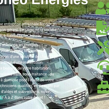
e entreprise artisanale fondée en
on gérant. Le siège de la société
, à Saint-Elix-le-Château.
s solutions en énergies
vous apporte ses conseils
llation d’une solution de chauffage
a pose d’une installation
 besoins de votre habitation.
vaillons sans sous-traitance : du
 à domicile pour l’étude de votre
echniciens qualifiés, en passant par
d’aides et subventions, notre
 A à Z dans votre projet !