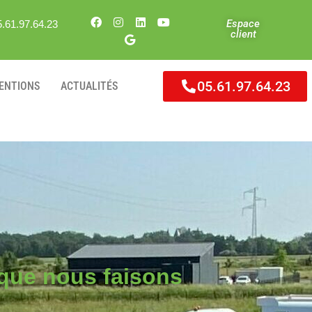
Espace
5.61.97.64.23
client
05.61.97.64.23
VENTIONS
ACTUALITÉS
que nous faisons