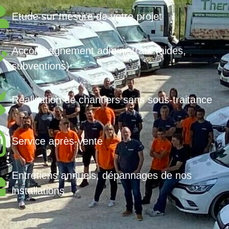
Etude sur mesure de votre projet
Accompagnement administratif (aides,
subventions)
Réalisation de chantiers sans sous-traitance
Service après-vente
Entretiens annuels, dépannages de nos
installations