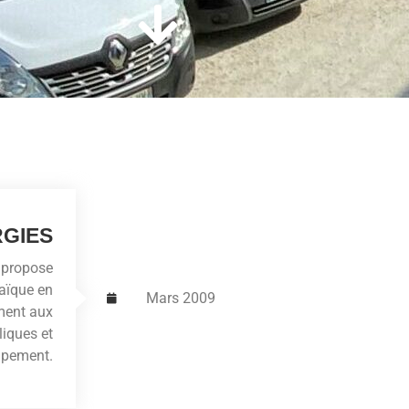
RGIES
 propose
taïque en
Mars 2009
ment aux
iques et
uipement.