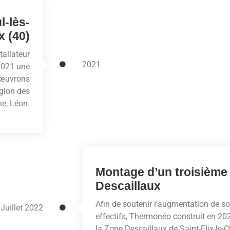
l-lès-
x (40)
tallateur
2021
2021 une
 œuvrons
gion des
e, Léon.
Montage d’un troisième
Descaillaux
Afin de soutenir l’augmentation de so
Juillet 2022
effectifs, Thermonéo construit en 2
la Zone Descaillaux de Saint-Elix-le