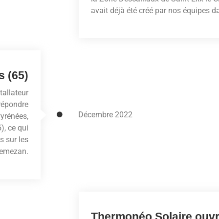
avait déjà été créé par nos équipes d
s (65)
tallateur
 répondre
Décembre 2022
Pyrénées,
, ce qui
s sur les
nemezan.
Thermonéo Solaire ouvr