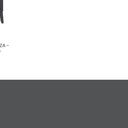
ZA –
e