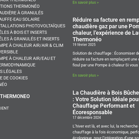
En savoir plus >
UTIONS THERMONÉO
AUDIÈRE À GRANULÉS
Réduire sa facture en rem
AUFFE-EAU SOLAIRE
chaudière gaz par une Po
STALLATIONS PHOTOVOLTAÏQUES
chaleur, l’expérience de La
LES À BOIS ET INSERTS
Thermonéo
ÊLES À GRANULÉS ET INSERTS
19 février 2025
MPE À CHALEUR AIR/AIR & CLIM
VERSIBLE
Solution de chauffage : Économiser de
MPE À CHALEUR AIR/EAU ET
réduire sa facture en remplaçant une
ERMODYNAMIQUE
fioul par une Pompe à chaleur Si vous
S LÉGALES
En savoir plus >
E DE COOKIES
NÉO
La Chaudière à Bois Bûc
 THERMONEO
: Votre Solution Idéale pou
Chauffage Performant et
LIENT
Écoresponsable
17 décembre 2024
L’hiver est là, et avec lui, la recherch
chauffage à la fois économique, perf
écologique, pour l’intégration d’une so